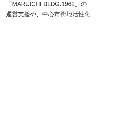
「MARUICHI BLDG.1962」の
運営支援や、中心市街地活性化
に向けた各種調査事業を手がけ
るほか、全国のまちづくりの第
一線で活躍されるプレイヤーに
より設立された「一般社団法人
全国タウンマネージャー協会」
の事務局を務めるなど、活動の
幅を拡げています。
◆視察プログラム例
・活動概要、富士市・吉原を取
り巻く背景についての解説、質